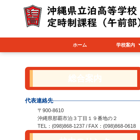
ホーム
学校案内
創立50周年記
午前部のしく
午前部スクー
学校要覧
職員必携
総合案内
代表連絡先
〒900-8610
沖縄県那覇市泊３丁目１９番地の２
TEL：(098)868-1237 / FAX：(098)868-0618