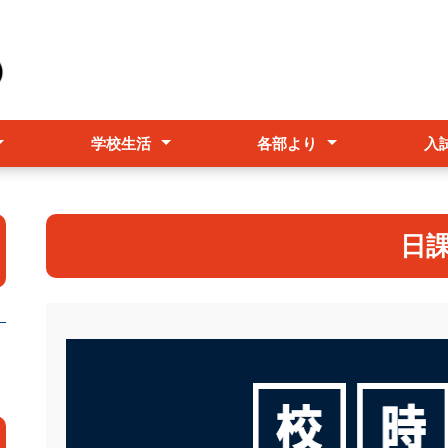
学校生活
各部より
入
念事業
み
ルポリシー
行事予定表
学校行事
教育課程
シラバス
日課表
教務部
進路指導部
生徒支援部
特色選
高校入
転入・
日