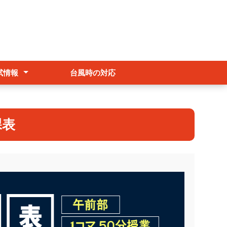
試情報
台風時の対応
抜
試受検者へ
編入・再入学希望者へ
課表