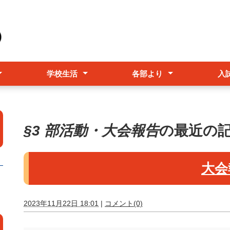
学校生活
各部より
入
念事業
み
ルポリシー
行事予定表
学校行事
教育課程
シラバス
日課表
教務部
進路指導部
生徒支援部
特色選
高校入
転入・
§3 部活動・大会報告
の最近の
大会
2023年11月22日 18:01
|
コメント(0)