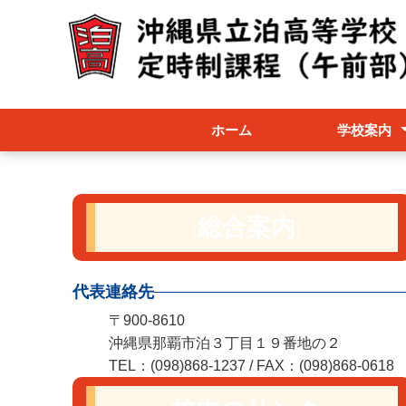
ホーム
学校案内
創立50周年記
午前部のしく
午前部スクー
学校要覧
職員必携
総合案内
代表連絡先
〒900-8610
沖縄県那覇市泊３丁目１９番地の２
TEL：(098)868-1237 / FAX：(098)868-0618