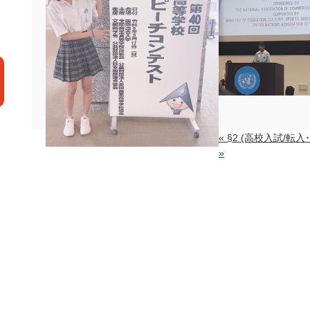
« §2 (高校入試/転
»