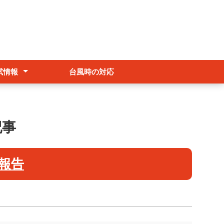
試情報
台風時の対応
抜
試受検者へ
編入・再入学希望者へ
記事
報告