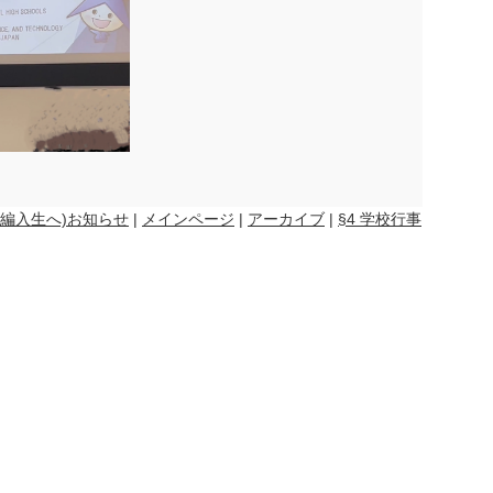
入･編入生へ)お知らせ
|
メインページ
|
アーカイブ
|
§4 学校行事