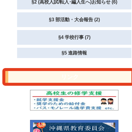
§2 (高校入試/転入･編入生へ)お知らせ (6)
§3 部活動・大会報告 (2)
§4 学校行事 (7)
§5 進路情報
リンク