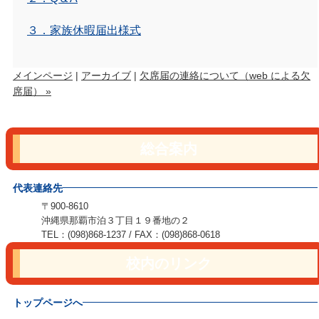
３．家族休暇届出様式
メインページ
|
アーカイブ
|
欠席届の連絡について（web による欠
席届） »
総合案内
代表連絡先
〒900-8610
沖縄県那覇市泊３丁目１９番地の２
TEL：(098)868-1237 / FAX：(098)868-0618
校内のリンク
トップページへ