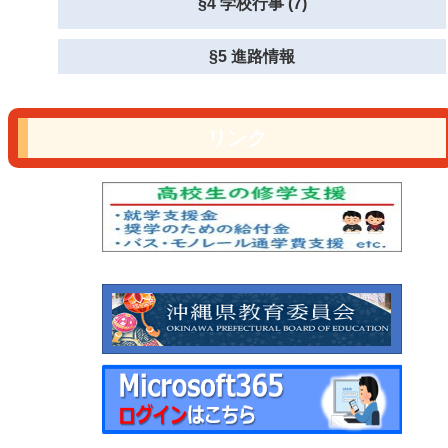
§4 学校行事 (7)
§5 進路情報
リンク